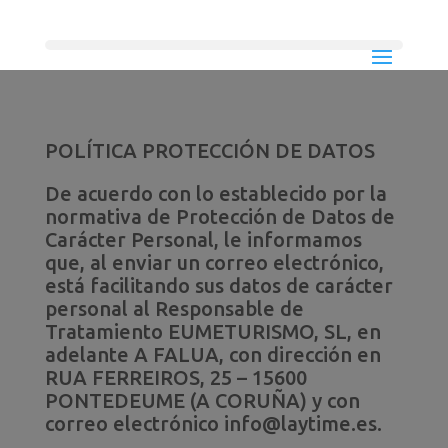
POLÍTICA PROTECCIÓN DE DATOS
De acuerdo con lo establecido por la
normativa de Protección de Datos de
Carácter Personal, le informamos
que, al enviar un correo electrónico,
está facilitando sus datos de carácter
personal al Responsable de
Tratamiento EUMETURISMO, SL, en
adelante A FALUA, con dirección en
RUA FERREIROS, 25 – 15600
PONTEDEUME (A CORUÑA) y con
correo electrónico info@laytime.es.